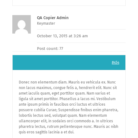
QA Copier Admin
Keymaster
October 13, 2015 at 3:26 am
Post count: 77
#454
Donec non elementum diam. Mauris eu vehicula ex. Nunc
non lacus maximus, congue felis a, hendrerit elit. Nunc sit
amet iaculis quam, eget porttitor quam. Nam varius et
ligula sit amet porttitor. Phasellus a lacus mi. Vestibulum
ante ipsum primis in faucibus orci luctus et ultrices
posuere cubilia Curae; Suspendisse finibus enim pharetra,
lobortis lectus sed, volutpat quam. Nam elementum
ullamcorper elit, in sodales orci commodo a. In ultrices
pharetra lectus, rutrum pellentesque nunc. Mauris ac nibh
quis eros sagittis lacinia a et dui.