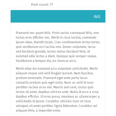
Post count: 77
#453
Praesent nec quam felis. Proin varius consequat felis, non
luctus eros efficitur nec. Morbi in risus lacinia, commodo
ipsum vitae, blandit turpis. Cras condimentum lectus tortor,
quis vestibulum orci lacinia non. Donec vulputate, lacus
sed tincidunt gravida, lectus metus tincidunt felis, id
euismod odio lectus a diam. Quisque quis semper neque.
Vestibulum a tempus dui, eu rhoncus arcu.
Morbi vitae dui euismod arcu vulputate sollicitudin. Morbi
aliquam neque sed velit feugiat laoreet. Nam faucibus
pretium venenatis. Praesent eget ante porta lacus
convallis pretium quis eget nulla. Nunc ac velit id nunc
porttitor lacinia ut eu nisi. Mauris sem sem, luctus quis
lectus sit amet, dapibus ultrices ante. Nulla id arcu a urna
dapibus efficitur. Ut eros purus, maximus ac ullamcorper a,
sollicitudin id ipsum. Curabitur ultricies nunc et risus
volutpat, sit amet porttitor ligula bibendum. Curabitur vel
aliquam felis, a imperdiet enim.